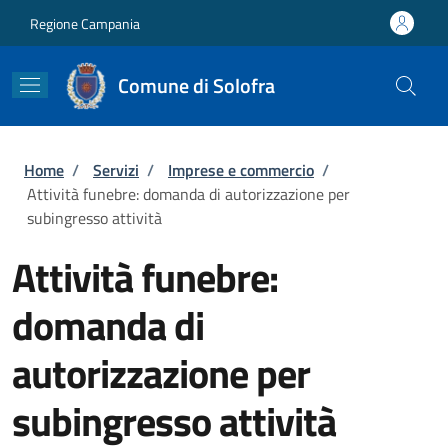
Salta al contenuto principale
Skip to footer content
Regione Campania
Comune di Solofra
Briciole di pane
Home
/
Servizi
/
Imprese e commercio
/
Attività funebre: domanda di autorizzazione per
subingresso attività
Attività funebre:
domanda di
autorizzazione per
subingresso attività