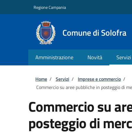
Salta al contenuto principale
Skip to footer content
Regione Campania
Comune di Solofra
Amministrazione
Novità
Servizi
Briciole di pane
Home
/
Servizi
/
Imprese e commercio
/
Commercio su aree pubbliche in posteggio di me
Commercio su are
posteggio di mer