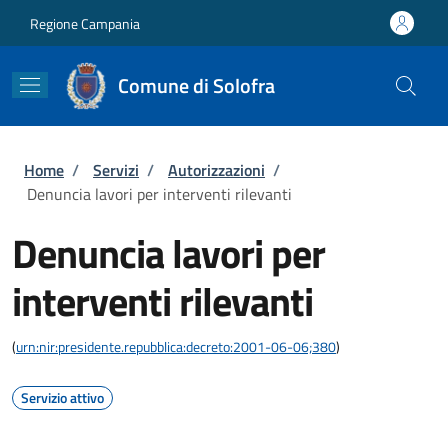
Salta al contenuto principale
Skip to footer content
Regione Campania
Comune di Solofra
Briciole di pane
Home
/
Servizi
/
Autorizzazioni
/
Denuncia lavori per interventi rilevanti
Denuncia lavori per
interventi rilevanti
(
urn:nir:presidente.repubblica:decreto:2001-06-06;380
)
Servizio attivo