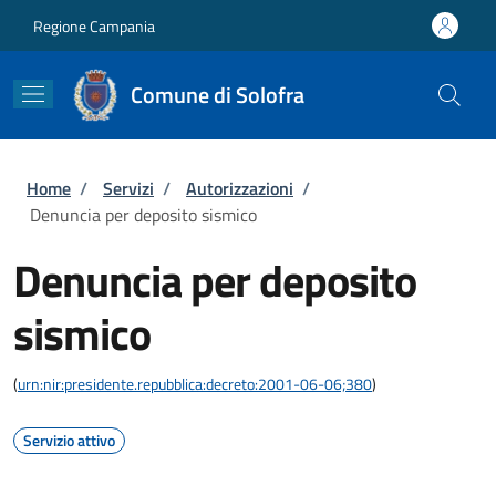
Salta al contenuto principale
Skip to footer content
Regione Campania
Comune di Solofra
Briciole di pane
Home
/
Servizi
/
Autorizzazioni
/
Denuncia per deposito sismico
Denuncia per deposito
sismico
(
urn:nir:presidente.repubblica:decreto:2001-06-06;380
)
Servizio attivo