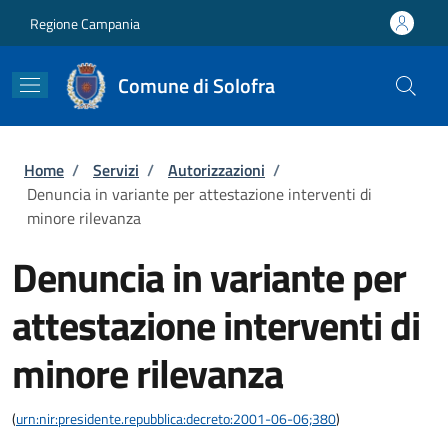
Salta al contenuto principale
Skip to footer content
Regione Campania
Comune di Solofra
Briciole di pane
Home
/
Servizi
/
Autorizzazioni
/
Denuncia in variante per attestazione interventi di
minore rilevanza
Denuncia in variante per
attestazione interventi di
minore rilevanza
(
urn:nir:presidente.repubblica:decreto:2001-06-06;380
)