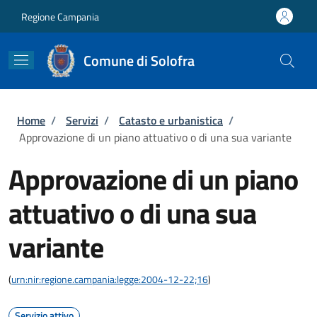
Salta al contenuto principale
Skip to footer content
Regione Campania
Comune di Solofra
Briciole di pane
Home
/
Servizi
/
Catasto e urbanistica
/
Approvazione di un piano attuativo o di una sua variante
Approvazione di un piano
attuativo o di una sua
variante
(
urn:nir:regione.campania:legge:2004-12-22;16
)
Servizio attivo