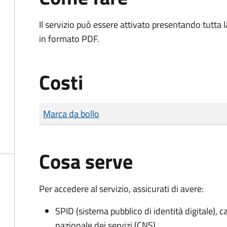
Il servizio può essere attivato presentando tutta
in formato PDF.
Costi
Tipo di pagamento
Importo
Marca da bollo
Cosa serve
Per accedere al servizio, assicurati di avere:
SPID (sistema pubblico di identità digitale), ca
nazionale dei servizi (CNS)