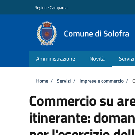
Salta al contenuto principale
Skip to footer content
Regione Campania
Comune di Solofra
Amministrazione
Novità
Servizi
Briciole di pane
Home
/
Servizi
/
Imprese e commercio
/
C
Commercio su are
itinerante: doman
per l'esercizio dell