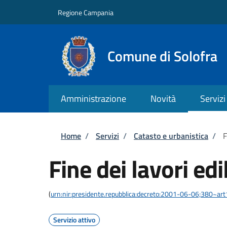
Salta al contenuto principale
Skip to footer content
Regione Campania
Comune di Solofra
Amministrazione
Novità
Servizi
Briciole di pane
Home
/
Servizi
/
Catasto e urbanistica
/
F
Fine dei lavori edil
(
urn:nir:presidente.repubblica:decreto:2001-06-06;380~ar
Servizio attivo