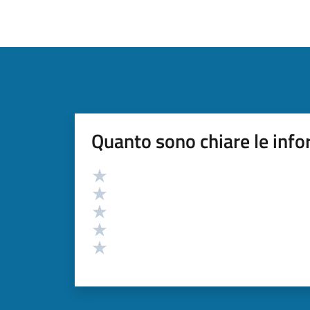
Quanto sono chiare le info
Valutazione
Valuta 5 stelle su 5
Valuta 4 stelle su 5
Valuta 3 stelle su 5
Valuta 2 stelle su 5
Valuta 1 stelle su 5