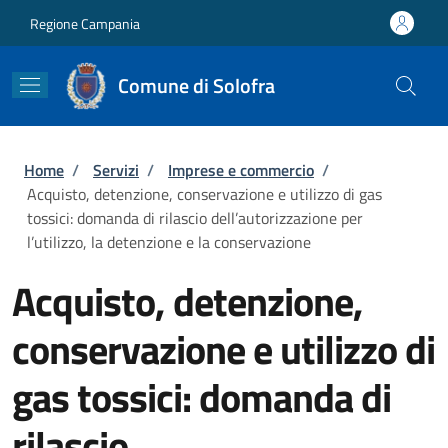
Salta al contenuto principale
Skip to footer content
Regione Campania
Comune di Solofra
Briciole di pane
Home
/
Servizi
/
Imprese e commercio
/
Acquisto, detenzione, conservazione e utilizzo di gas
tossici: domanda di rilascio dell’autorizzazione per
l’utilizzo, la detenzione e la conservazione
Acquisto, detenzione,
conservazione e utilizzo di
gas tossici: domanda di
rilascio