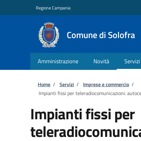
Salta al contenuto principale
Skip to footer content
Regione Campania
Comune di Solofra
Amministrazione
Novità
Servizi
Briciole di pane
Home
/
Servizi
/
Imprese e commercio
/
Impianti fissi per teleradiocomunicazioni: autoce
Impianti fissi per
teleradiocomunica