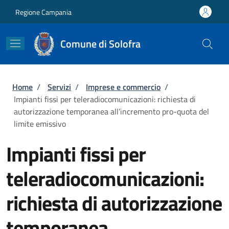
Salta al contenuto principale
Skip to footer content
Regione Campania
Comune di Solofra
Briciole di pane
Home
/
Servizi
/
Imprese e commercio
/
Impianti fissi per teleradiocomunicazioni: richiesta di
autorizzazione temporanea all’incremento pro-quota del
limite emissivo
Impianti fissi per
teleradiocomunicazioni:
richiesta di autorizzazione
temporanea