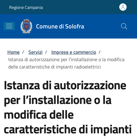
Salta al contenuto principale
Skip to footer content
Regione Campania
Comune di Solofra
Briciole di pane
Home
/
Servizi
/
Imprese e commercio
/
Istanza di autorizzazione per l’installazione o la modifica
delle caratteristiche di impianti radioelettrici
Istanza di autorizzazione
per l’installazione o la
modifica delle
caratteristiche di impianti