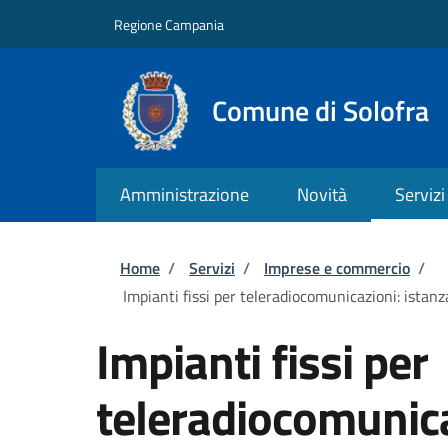
Salta al contenuto principale
Skip to footer content
Regione Campania
Comune di Solofra
Amministrazione
Novità
Servizi
Briciole di pane
Home
/
Servizi
/
Imprese e commercio
/
Impianti fissi per teleradiocomunicazioni: istanza
Impianti fissi per
teleradiocomunica