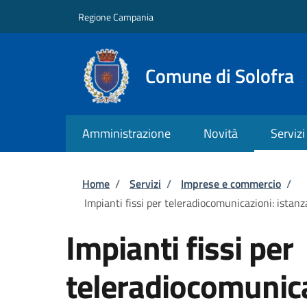
Salta al contenuto principale
Skip to footer content
Regione Campania
Comune di Solofra
Amministrazione
Novità
Servizi
Briciole di pane
Home
/
Servizi
/
Imprese e commercio
/
Impianti fissi per teleradiocomunicazioni: istanz
Impianti fissi per
teleradiocomunica