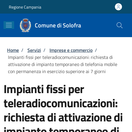
Salta al contenuto principale
Skip to footer content
Regione Campania
Comune di Solofra
Briciole di pane
Home
/
Servizi
/
Imprese e commercio
/
Impianti fissi per teleradiocomunicazioni: richiesta di
attivazione di impianto temporaneo di telefonia mobile
con permanenza in esercizio superiore ai 7 giorni
Impianti fissi per
teleradiocomunicazioni:
richiesta di attivazione di
impianto temporaneo di