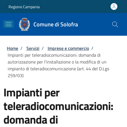
Salta al contenuto principale
Skip to footer content
Regione Campania
Comune di Solofra
Briciole di pane
Home
/
Servizi
/
Imprese e commercio
/
Impianti per teleradiocomunicazioni: domanda di
autorizzazione per l'installazione o la modifica di un
impianto di teleradiocomunicazione (art. 44 del D.Lgs
259/03)
Impianti per
teleradiocomunicazioni:
domanda di