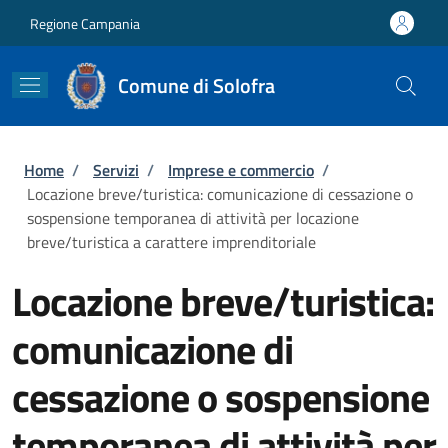
Salta al contenuto principale
Skip to footer content
Regione Campania
Comune di Solofra
Briciole di pane
Home
/
Servizi
/
Imprese e commercio
/
Locazione breve/turistica: comunicazione di cessazione o
sospensione temporanea di attività per locazione
breve/turistica a carattere imprenditoriale
Locazione breve/turistica:
comunicazione di
cessazione o sospensione
temporanea di attività per