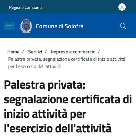
Salta al contenuto principale
Skip to footer content
Regione Campania
Comune di Solofra
Briciole di pane
Home
/
Servizi
/
Imprese e commercio
/
Palestra privata: segnalazione certificata di inizio attività
per l'esercizio dell'attività
Palestra privata:
segnalazione certificata di
inizio attività per
l'esercizio dell'attività