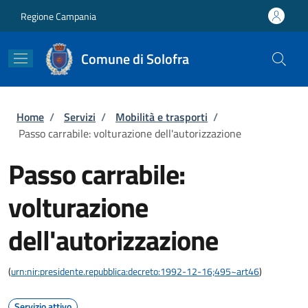
Salta al contenuto principale
Skip to footer content
Regione Campania
Comune di Solofra
Briciole di pane
Home
/
Servizi
/
Mobilità e trasporti
/
Passo carrabile: volturazione dell'autorizzazione
Passo carrabile:
volturazione
dell'autorizzazione
(
urn:nir:presidente.repubblica:decreto:1992-12-16;495~art46
)
Servizio attivo