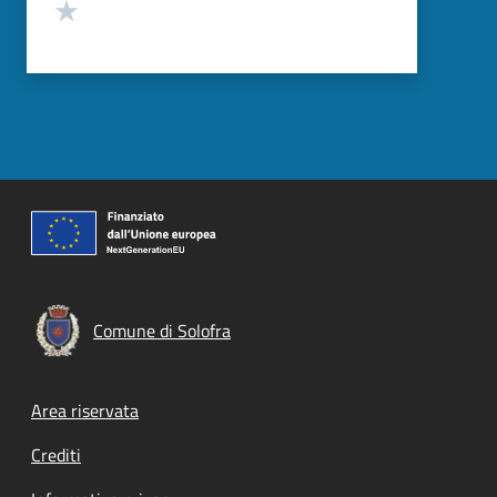
Valuta 1 stelle su 5
Comune di Solofra
Footer menu
Area riservata
Crediti