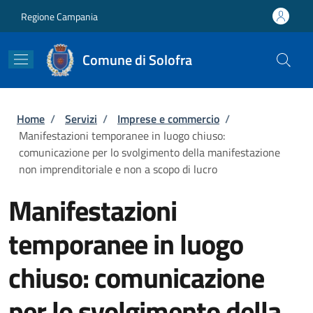
Salta al contenuto principale
Skip to footer content
Regione Campania
Comune di Solofra
Briciole di pane
Home
/
Servizi
/
Imprese e commercio
/
Manifestazioni temporanee in luogo chiuso:
comunicazione per lo svolgimento della manifestazione
non imprenditoriale e non a scopo di lucro
Manifestazioni
temporanee in luogo
chiuso: comunicazione
per lo svolgimento della