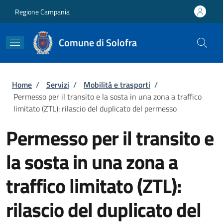
Salta al contenuto principale
Skip to footer content
Regione Campania
Comune di Solofra
Briciole di pane
Home
/
Servizi
/
Mobilità e trasporti
/
Permesso per il transito e la sosta in una zona a traffico
limitato (ZTL): rilascio del duplicato del permesso
Permesso per il transito e
la sosta in una zona a
traffico limitato (ZTL):
rilascio del duplicato del