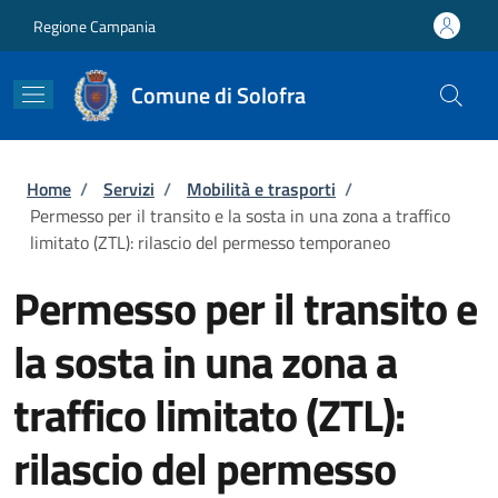
Salta al contenuto principale
Skip to footer content
Regione Campania
Comune di Solofra
Briciole di pane
Home
/
Servizi
/
Mobilità e trasporti
/
Permesso per il transito e la sosta in una zona a traffico
limitato (ZTL): rilascio del permesso temporaneo
Permesso per il transito e
la sosta in una zona a
traffico limitato (ZTL):
rilascio del permesso