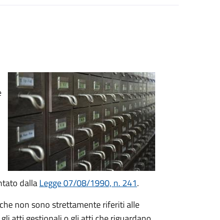
e
entato dalla
Legge 07/08/1990, n. 241
.
 che non sono strettamente riferiti alle
 atti gestionali o gli atti che riguardano