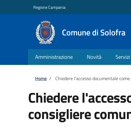
Salta al contenuto principale
Skip to footer content
Regione Campania
Comune di Solofra
Amministrazione
Novità
Servizi
Briciole di pane
Home
/
Chiedere l'accesso documentale come 
Chiedere l'acces
consigliere comu