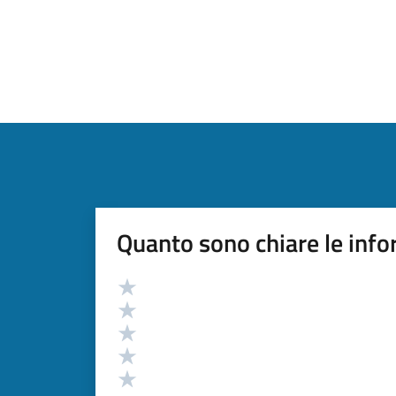
Quanto sono chiare le info
Valutazione
Valuta 5 stelle su 5
Valuta 4 stelle su 5
Valuta 3 stelle su 5
Valuta 2 stelle su 5
Valuta 1 stelle su 5