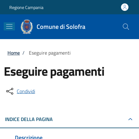
Salta al contenuto principale
Skip to footer content
Regione Campania
Comune di Solofra
Briciole di pane
Home
/
Eseguire pagamenti
Eseguire pagamenti
Condividi
INDICE DELLA PAGINA
Descrizione