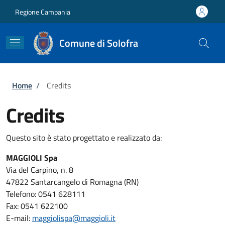
Salta al contenuto principale
Skip to footer content
Regione Campania
Comune di Solofra
Briciole di pane
Home
/
Credits
Credits
Questo sito è stato progettato e realizzato da:
MAGGIOLI Spa
Via del Carpino, n. 8
47822 Santarcangelo di Romagna (RN)
Telefono: 0541 628111
Fax: 0541 622100
E-mail:
maggiolispa@maggioli.it