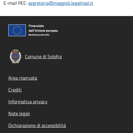
E-mail PEC:
segreteria@maggioli.legalmail.it
Comune di Solofra
Footer menu
Area riservata
Crediti
Informativa privacy
Note legali
Dichiarazione di accessibilità