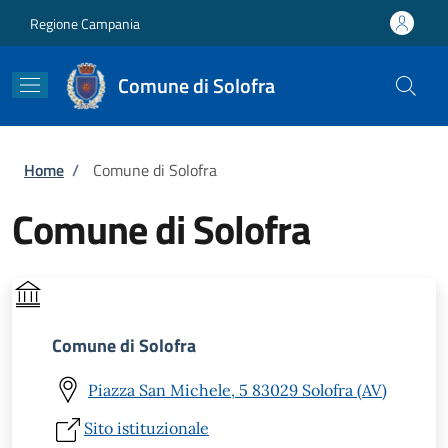
Salta al contenuto principale
Skip to footer content
Regione Campania
Comune di Solofra
Briciole di pane
Home
/
Comune di Solofra
Comune di Solofra
Comune di Solofra
Piazza San Michele, 5 83029 Solofra (AV)
Sito istituzionale