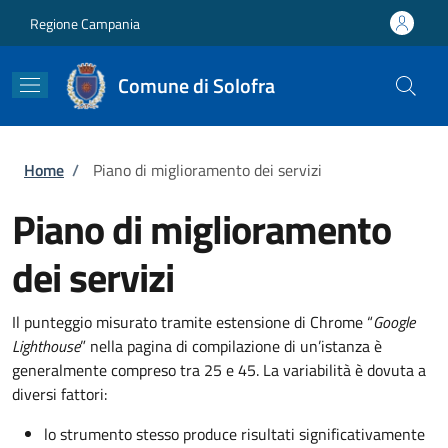
Salta al contenuto principale
Skip to footer content
Regione Campania
Comune di Solofra
Briciole di pane
Home
/
Piano di miglioramento dei servizi
Piano di miglioramento
dei servizi
Il punteggio misurato tramite estensione di Chrome “
Google
Lighthouse
” nella pagina di compilazione di un’istanza è
generalmente compreso tra 25 e 45. La variabilità è dovuta a
diversi fattori:
lo strumento stesso produce risultati significativamente