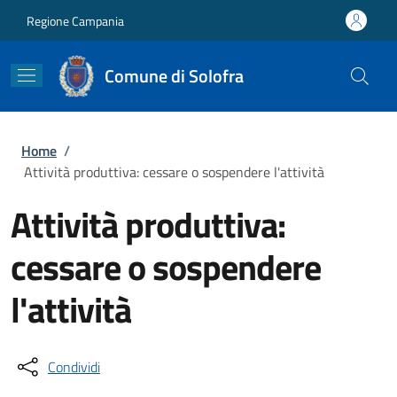
Salta al contenuto principale
Skip to footer content
Regione Campania
Comune di Solofra
Briciole di pane
Home
/
Attività produttiva: cessare o sospendere l'attività
Attività produttiva:
cessare o sospendere
l'attività
Condividi