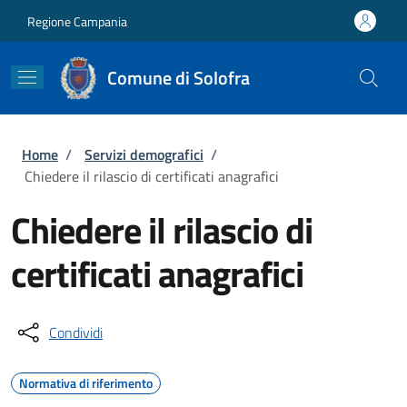
Salta al contenuto principale
Skip to footer content
Regione Campania
Comune di Solofra
Briciole di pane
Home
/
Servizi demografici
/
Chiedere il rilascio di certificati anagrafici
Chiedere il rilascio di
certificati anagrafici
Condividi
Normativa di riferimento