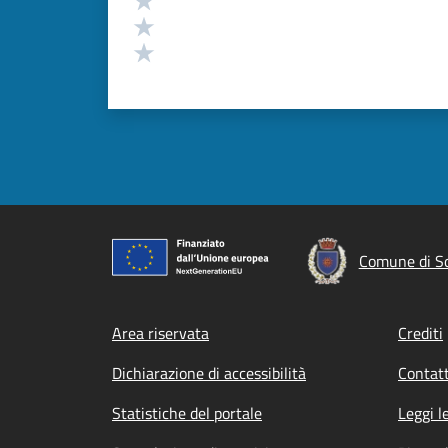
Valuta 2 stelle su 5
Valuta 1 stelle su 5
Comune di So
Footer menu
Area riservata
Crediti
Dichiarazione di accessibilità
Contatt
Statistiche del portale
Leggi l