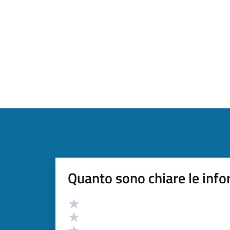
Quanto sono chiare le info
Valutazione
Valuta 5 stelle su 5
Valuta 4 stelle su 5
Valuta 3 stelle su 5