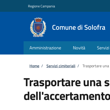
Salta al contenuto principale
Skip to footer content
Regione Campania
Comune di Solofra
Amministrazione
Novità
Servizi
Briciole di pane
Home
/
Servizi cimiteriali
/
Trasportare una 
Trasportare una 
dell'accertamento