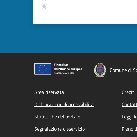
Valuta 1 stelle su 5
Comune di So
Footer menu
Area riservata
Crediti
Dichiarazione di accessibilità
Contatt
Statistiche del portale
Leggi l
Segnalazione disservizio
Piano d