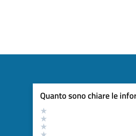
Quanto sono chiare le info
Valutazione
Valuta 5 stelle su 5
Valuta 4 stelle su 5
Valuta 3 stelle su 5
Valuta 2 stelle su 5