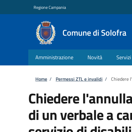
Salta al contenuto principale
Skip to footer content
Regione Campania
Comune di Solofra
Amministrazione
Novità
Servizi
Briciole di pane
Home
/
Permessi ZTL e invalidi
/
Chiedere l
Chiedere l'annull
di un verbale a ca
servizio di disabili