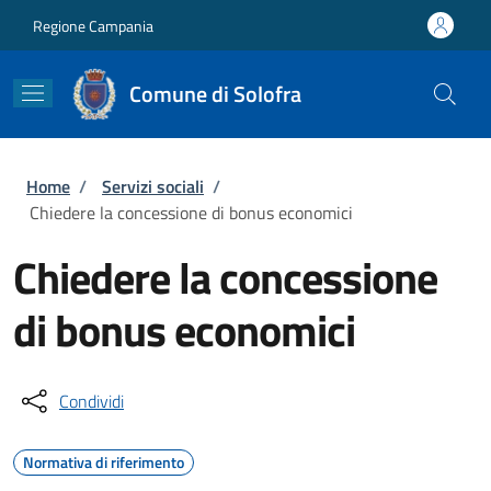
Salta al contenuto principale
Skip to footer content
Regione Campania
Comune di Solofra
Briciole di pane
Home
/
Servizi sociali
/
Chiedere la concessione di bonus economici
Chiedere la concessione
di bonus economici
Condividi
Normativa di riferimento