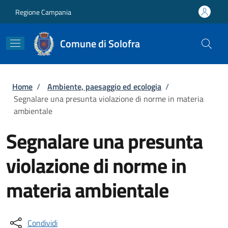
Salta al contenuto principale
Skip to footer content
Regione Campania
Comune di Solofra
Briciole di pane
Home
/
Ambiente, paesaggio ed ecologia
/
Segnalare una presunta violazione di norme in materia
ambientale
Segnalare una presunta
violazione di norme in
materia ambientale
Condividi