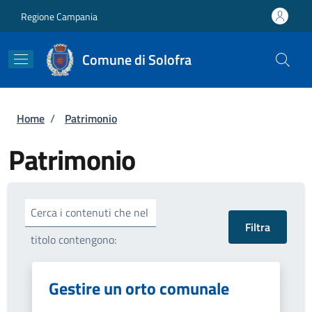
Salta al contenuto principale
Skip to footer content
Regione Campania
Comune di Solofra
Briciole di pane
Home
/
Patrimonio
Patrimonio
Cerca i contenuti che nel
titolo contengono:
Gestire un orto comunale