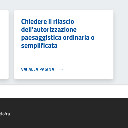
Chiedere il rilascio
dell'autorizzazione
paesaggistica ordinaria o
semplificata
VAI ALLA PAGINA
lofra