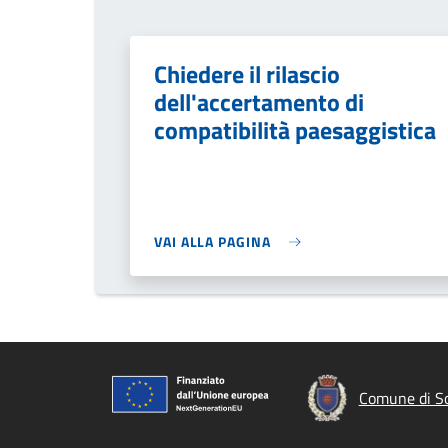
Chiedere il rilascio
dell'accertamento di
compatibilità paesaggistica
VAI ALLA PAGINA
Comune di So