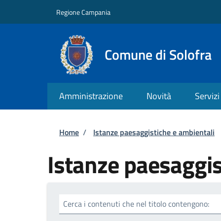
Salta al contenuto principale
Skip to footer content
Regione Campania
Comune di Solofra
Amministrazione
Novità
Servizi
Briciole di pane
Home
/
Istanze paesaggistiche e ambientali
Istanze paesaggis
Cerca i contenuti che nel titolo contengono: