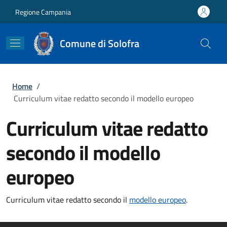
Salta al contenuto principale
Skip to footer content
Regione Campania
Comune di Solofra
Briciole di pane
Home
/
Curriculum vitae redatto secondo il modello europeo
Curriculum vitae redatto
secondo il modello
europeo
Curriculum vitae redatto secondo il
modello europeo
.