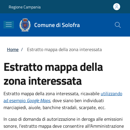
Salta al contenuto principale
Skip to footer content
Regione Campania
Comune di Solofra
Briciole di pane
Home
/
Estratto mappa della zona interessata
Estratto mappa della
zona interessata
Estratto mappa della zona interessata, ricavabile
utilizzando
ad esempio
Google Maps
, dove siano ben individuati
marciapiedi, aiuole, banchine stradali, scarpate, ecc.
In caso di domanda di autorizzazione in deroga alle emissioni
sonore, l'estratto mappa deve consentire all'Amministrazione