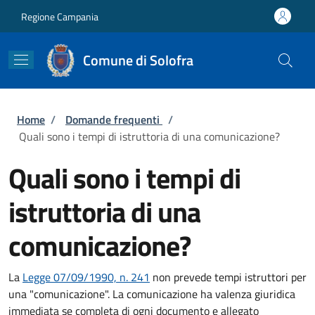
Salta al contenuto principale
Skip to footer content
Regione Campania
Comune di Solofra
Briciole di pane
Home
/
Domande frequenti
/
Quali sono i tempi di istruttoria di una comunicazione?
Quali sono i tempi di
istruttoria di una
comunicazione?
La
Legge 07/09/1990, n. 241
non prevede tempi istruttori per
una "comunicazione". La comunicazione ha valenza giuridica
immediata se completa di ogni documento e allegato