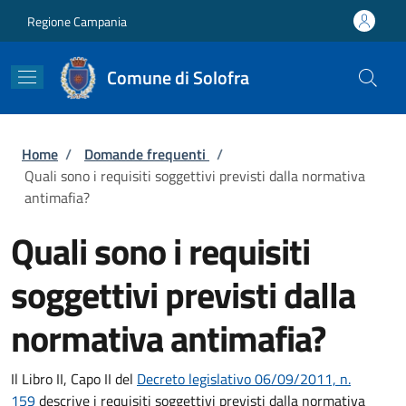
Salta al contenuto principale
Skip to footer content
Regione Campania
Comune di Solofra
Briciole di pane
Home
/
Domande frequenti
/
Quali sono i requisiti soggettivi previsti dalla normativa
antimafia?
Quali sono i requisiti
soggettivi previsti dalla
normativa antimafia?
Il Libro II, Capo II del
Decreto legislativo 06/09/2011, n.
159
descrive i requisiti soggettivi previsti dalla normativa