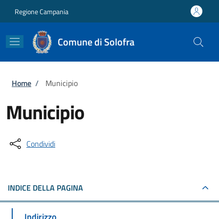
Salta al contenuto principale
Skip to footer content
Regione Campania
Comune di Solofra
Briciole di pane
Home
/
Municipio
Municipio
Condividi
INDICE DELLA PAGINA
Indirizzo