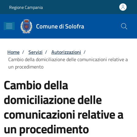
Salta al contenuto principale
Skip to footer content
Regione Campania
Comune di Solofra
Briciole di pane
Home
/
Servizi
/
Autorizzazioni
/
Cambio della domiciliazione delle comunicazioni relative a
un procedimento
Cambio della
domiciliazione delle
comunicazioni relative a
un procedimento