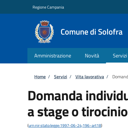
Salta al contenuto principale
Skip to footer content
Regione Campania
Comune di Solofra
Amministrazione
Novità
Servizi
Briciole di pane
Home
/
Servizi
/
Vita lavorativa
/
Domanda
Domanda individu
a stage o tirocinio
(
urn:nir:stato:legge:1997-06-24;196~art18
)