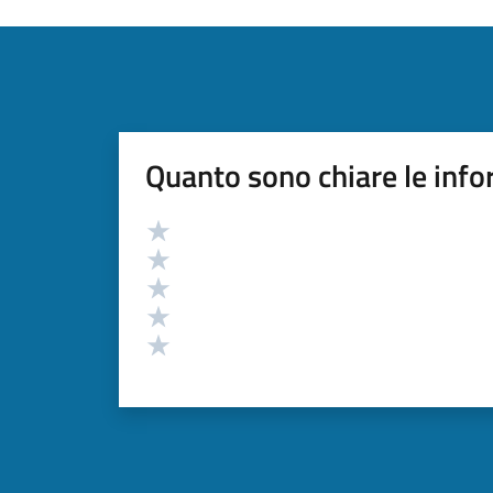
Quanto sono chiare le info
Valutazione
Valuta 5 stelle su 5
Valuta 4 stelle su 5
Valuta 3 stelle su 5
Valuta 2 stelle su 5
Valuta 1 stelle su 5