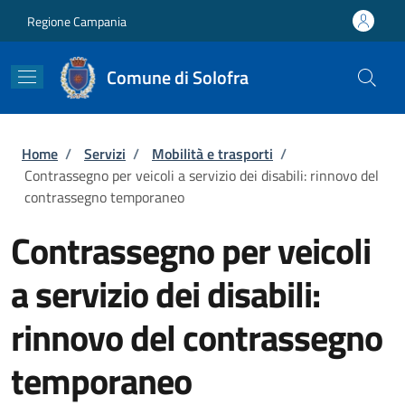
Salta al contenuto principale
Skip to footer content
Regione Campania
Comune di Solofra
Briciole di pane
Home
/
Servizi
/
Mobilità e trasporti
/
Contrassegno per veicoli a servizio dei disabili: rinnovo del
contrassegno temporaneo
Contrassegno per veicoli
a servizio dei disabili:
rinnovo del contrassegno
temporaneo