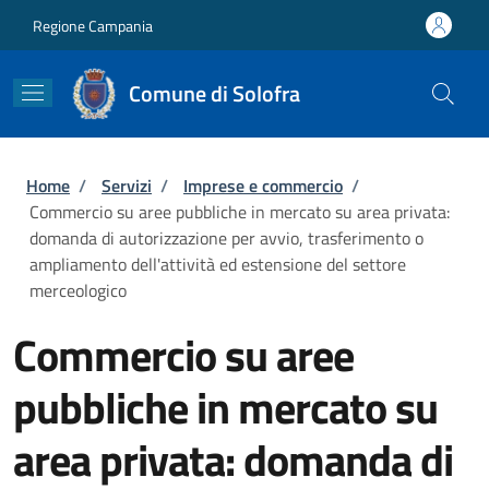
Salta al contenuto principale
Skip to footer content
Regione Campania
Comune di Solofra
Briciole di pane
Home
/
Servizi
/
Imprese e commercio
/
Commercio su aree pubbliche in mercato su area privata:
domanda di autorizzazione per avvio, trasferimento o
ampliamento dell'attività ed estensione del settore
merceologico
Commercio su aree
pubbliche in mercato su
area privata: domanda di