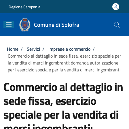
Salta al contenuto principale
Skip to footer content
Regione Campania
Comune di Solofra
Briciole di pane
Home
/
Servizi
/
Imprese e commercio
/
Commercio al dettaglio in sede fissa, esercizio speciale per
la vendita di merci ingombranti: domanda autorizzazione
per l'esercizio speciale per la vendita di merci ingombranti
Commercio al dettaglio in
sede fissa, esercizio
speciale per la vendita di
merci ingombranti: