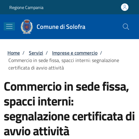
Salta al contenuto principale
Skip to footer content
Regione Campania
Comune di Solofra
Briciole di pane
Home
/
Servizi
/
Imprese e commercio
/
Commercio in sede fissa, spacci interni: segnalazione
certificata di avvio attività
Commercio in sede fissa,
spacci interni:
segnalazione certificata di
avvio attività