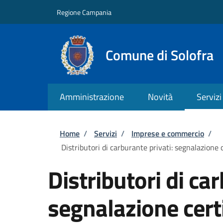
Salta al contenuto principale
Skip to footer content
Regione Campania
Comune di Solofra
Amministrazione
Novità
Servizi
Briciole di pane
Home
/
Servizi
/
Imprese e commercio
/
Distributori di carburante privati: segnalazione c
Distributori di ca
segnalazione certi