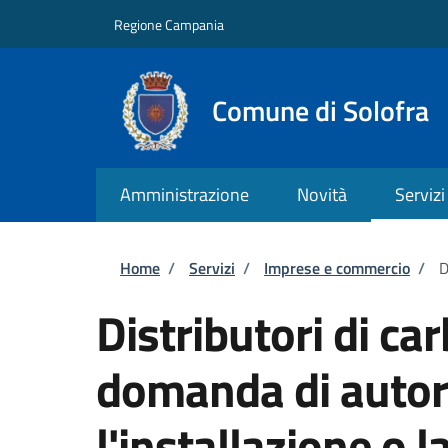
Salta al contenuto principale
Skip to footer content
Regione Campania
Comune di Solofra
Amministrazione
Novità
Servizi
Briciole di pane
Home
/
Servizi
/
Imprese e commercio
/
D
Distributori di ca
domanda di autor
l'installazione o l