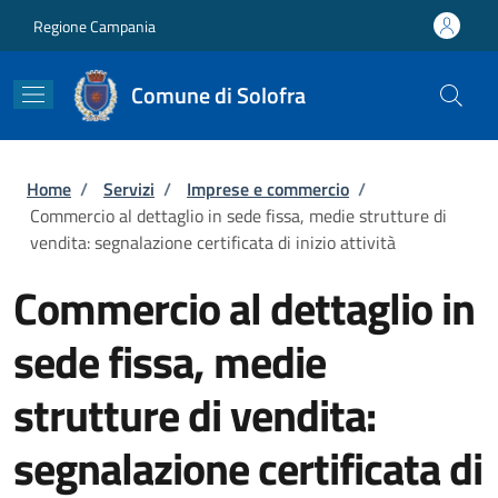
Salta al contenuto principale
Skip to footer content
Regione Campania
Comune di Solofra
Briciole di pane
Home
/
Servizi
/
Imprese e commercio
/
Commercio al dettaglio in sede fissa, medie strutture di
vendita: segnalazione certificata di inizio attività
Commercio al dettaglio in
sede fissa, medie
strutture di vendita:
segnalazione certificata di