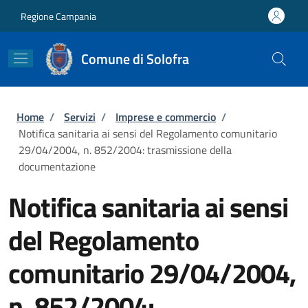
Salta al contenuto principale
Skip to footer content
Regione Campania
Comune di Solofra
Briciole di pane
Home
/
Servizi
/
Imprese e commercio
/
Notifica sanitaria ai sensi del Regolamento comunitario
29/04/2004, n. 852/2004: trasmissione della
documentazione
Notifica sanitaria ai sensi
del Regolamento
comunitario 29/04/2004,
n. 852/2004: